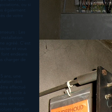
gociations, ou si
ns également
tés de votre
enseurs : Les
installation
sme agréé. C'est
tacter et vous
e font endeans
us charger de
15 ans, une
llation doit
 être effectué
le que suite à
ques devront
veau en règle.
solues dans un