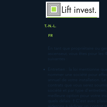
T.-N.-L.
FR
En tant que propriétaire ou ge
ascenseur, vous êtes pour les 4
suivantes :
Entretien : la loi mentionne q
nommer une société pour effect
annuel de votre installation. L
contrats que vous serez soumis
société et par type d'entretien.
meilleure option pour votre ins
quels délais
†
C'est avec plais
aiderons à rédiger un contrat 