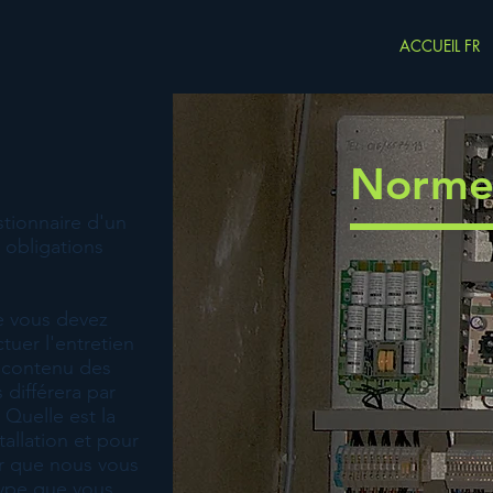
ACCUEIL FR
Normes
stionnaire d'un
 obligations
ue vous devez
uer l'entretien
e contenu des
 différera par
 Quelle est la
tallation et pour
ir que nous vous
type que vous