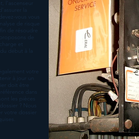
t, l'ascenseur
d'assurer la
i devez-vous vous
analyse de risque
afin de résoudre
proposons de
 charge et
du début à la
 également votre
tenir à jour un
ier doit être
préférence dans
sont les pièces
 dossier ? Nous
r votre dossier
quises.